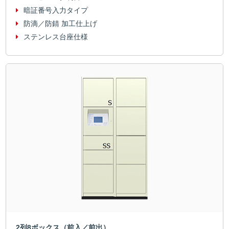
暗証番号入力タイプ
防滴／防錆 加工仕上げ
ステンレス台座仕様
2列8ボックス（前入／前出）